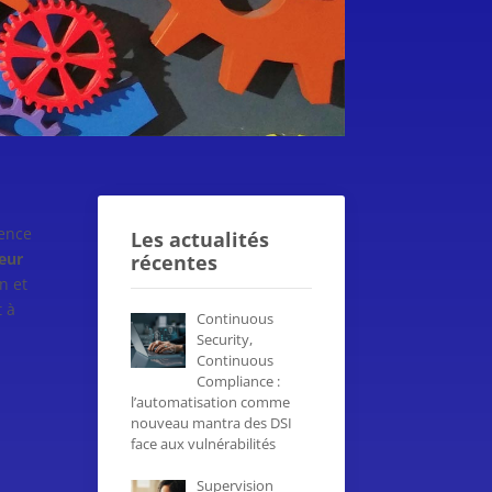
nence
Les actualités
leur
récentes
n et
t à
Continuous
Security,
Continuous
Compliance :
l’automatisation comme
nouveau mantra des DSI
face aux vulnérabilités
Supervision