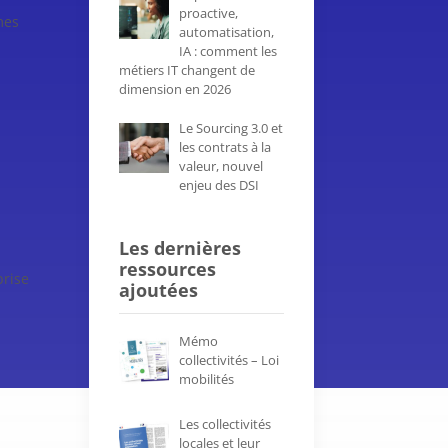
proactive,
mes
automatisation,
IA : comment les
métiers IT changent de
dimension en 2026
Le Sourcing 3.0 et
les contrats à la
valeur, nouvel
enjeu des DSI
Les dernières
ressources
prise
ajoutées
Mémo
collectivités – Loi
mobilités
Les collectivités
locales et leur