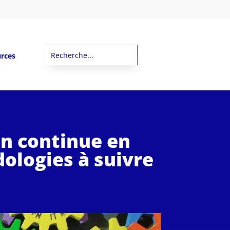
rces
on continue en
dologies à suivre