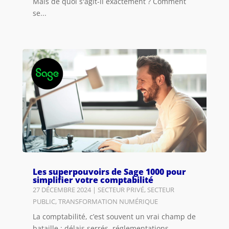
Mais de quoi s'agit-il exactement ? Comment
se...
Les superpouvoirs de Sage 1000 pour
simplifier votre comptabilité
27 DÉCEMBRE 2024
|
SECTEUR PRIVÉ
,
SECTEUR
PUBLIC
,
TRANSFORMATION NUMÉRIQUE
La comptabilité, c’est souvent un vrai champ de
bataille : délais serrés, réglementations