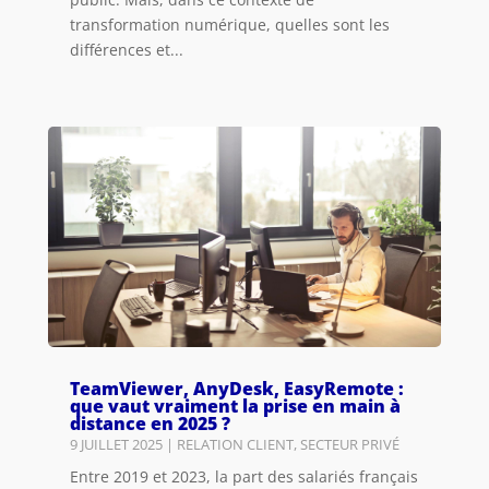
transformation numérique, quelles sont les
différences et...
TeamViewer, AnyDesk, EasyRemote :
que vaut vraiment la prise en main à
distance en 2025 ?
9 JUILLET 2025
|
RELATION CLIENT
,
SECTEUR PRIVÉ
Entre 2019 et 2023, la part des salariés français