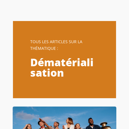
TOUS LES ARTICLES SUR LA
THÉMATIQUE :
Dématériali
sation