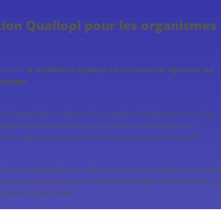
ation Qualiopi pour les organismes
secteur,
la certification Qualiopi est un processus rigoureux qui
nophage.
s de l’organisation, tels que la conception et la mise en œuvre des
giques, l’évaluation des acquis, ou encore l’information et
oit être soigneusement documenté et démontré lors de l’audit.
st donc de comprendre ces critères et de savoir comment les mettre 
e bonne connaissance des normes et des exigences de Qualiopi, ain
rocessus opérationnels.