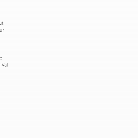
ut
our
ue
e Val