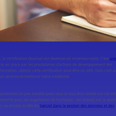
 la certification Qualiopi est devenue un incontournable. C’est
un
is en place par les prestataires d’actions de développement des
rmation, obtenir cette certification peut être un défi, mais c’est a
s services et renforcer votre crédibilité.
s (surement un peu trouble pour vous si vous êtes tombé sur cet arti
 représente pour les organismes de formation, son impact sur la quali
on, ou encore le rôle du
logiciel dans la gestion des données et des