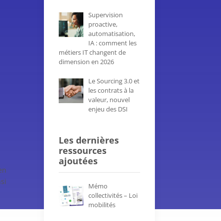
Supervision
proactive,
automatisation,
IA : comment les
métiers IT changent de
dimension en 2026
Le Sourcing 3.0 et
les contrats à la
valeur, nouvel
enjeu des DSI
Les dernières
ressources
ajoutées
en
si
Mémo
collectivités – Loi
mobilités