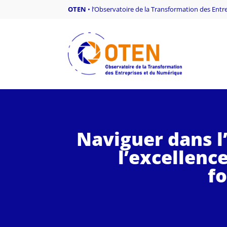
OTEN
•
l’Observatoire de la Transformation des Ent
Naviguer dans l’
l’excellenc
f