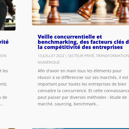
Veille concurrentielle et
vité
benchmarking, des facteurs clés 
la compétitivité des entreprises
ION
13 JUILLET 2022
|
SECTEUR PRIVÉ
,
TRANSFORMATIO
NUMÉRIQUE
t les
Afin d'avoir en main tous les éléments pour
réussir à se différencier sur ses marchés, il est
nt).
important pour toutes les entreprises de bien
connaitre la concurrence. Et cette connaissanc
s de
peut passer par diverses méthodes : étude de
..
marché, sourcing, benchmark...