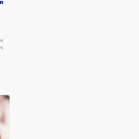
un
le
es