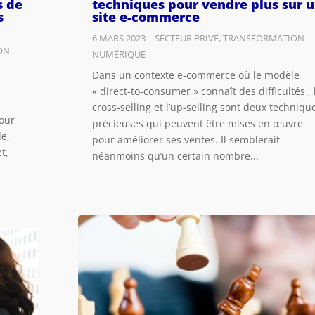
s de
techniques pour vendre plus sur 
s
site e-commerce
6 MARS 2023
|
SECTEUR PRIVÉ
,
TRANSFORMATION
ON
NUMÉRIQUE
Dans un contexte e-commerce où le modèle
« direct-to-consumer » connaît des difficultés , 
cross-selling et l’up-selling sont deux techniqu
pour
précieuses qui peuvent être mises en œuvre
le,
pour améliorer ses ventes. Il semblerait
t,
néanmoins qu’un certain nombre...