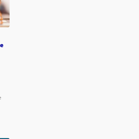
de
N
e